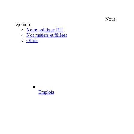
Nous
rejoindre
Notre politique RH
Nos métiers et filières
Offres
Emplois