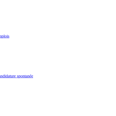
plois
ndidature spontanée