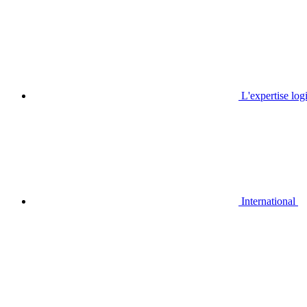
L'expertise log
International