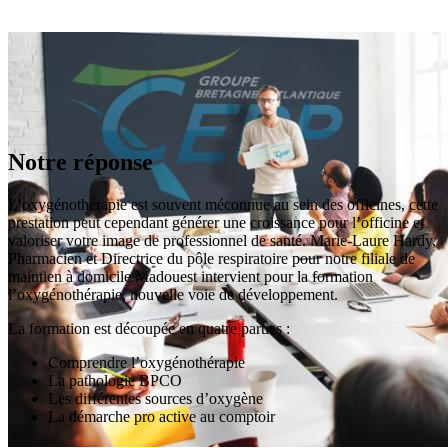
Notre réponse
L’oxygénothérapie est souvent méconnue au sein des officines, cette
prestation peut cependant générer une croissance pour l’officine et
valoriser votre image de professionnel de santé. Marie-Laure Hardy,
Pharmacien et Directrice du pôle respiratoire pour notre filiale de
maintien à domicile Madouest intervient pour la formation
l’oxygénothérapie, nouvelle voie de développement.
La formation est découpée en quatre parties :
Comprendre l’oxygénothérapie
La pathologie BPCO
Les différentes sources d’oxygène
La démarche pro active au comptoir