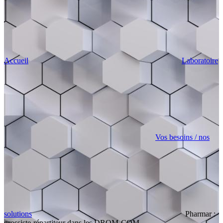
Accueil
Laboratoire
Vos besoins / nos
solutions
Pharmar :
grossiste-répartiteur dans les DROM-COM