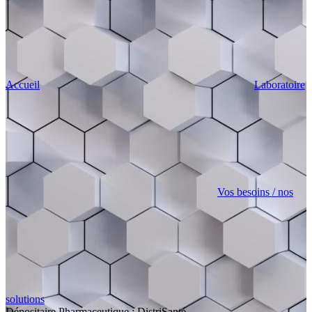
Accueil
Laboratoire
Vos besoins / nos
solutions
Dépositaire Pharmaceutique : DistriSanté