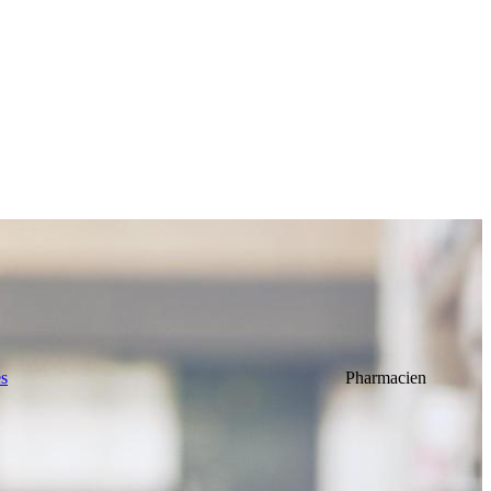
es
Pharmacien