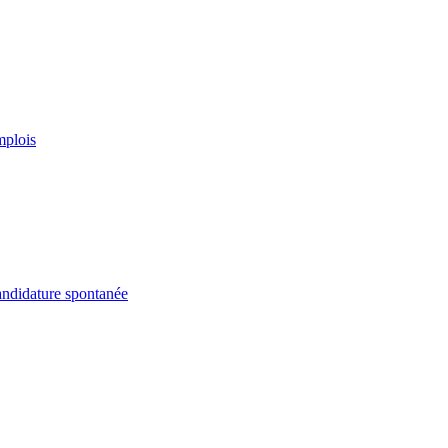
plois
ndidature spontanée