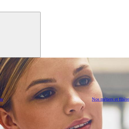
re
Nos métiers et filièr