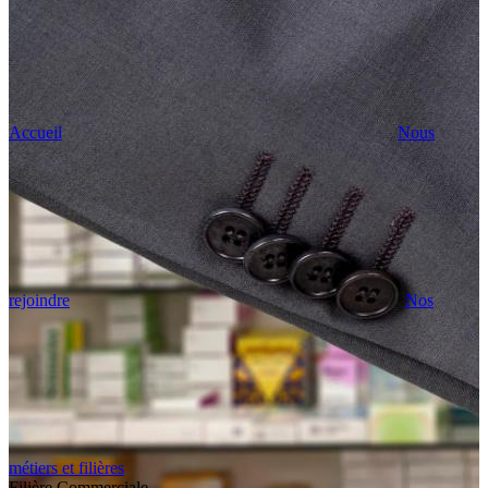
Accueil
Nous
rejoindre
Nos
métiers et filières
Filière Commerciale