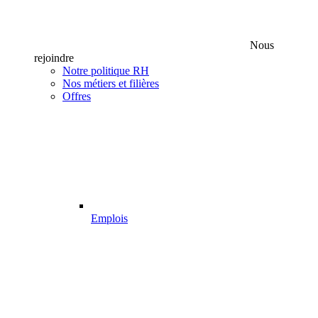
Nous
rejoindre
Notre politique RH
Nos métiers et filières
Offres
Emplois